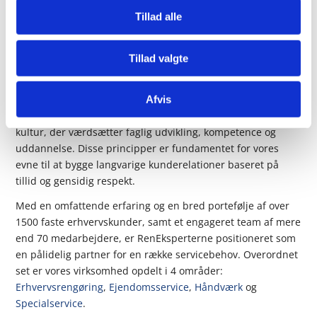
Tillad alle
Bredden i ekspertise, dybden i
Tillad valgte
service
Vi stræber efter at opretholde en høj standard for vores
Afvis
arbejde og service. Vores langsigtede vision støttes af en
kultur, der værdsætter faglig udvikling, kompetence og
uddannelse. Disse principper er fundamentet for vores
evne til at bygge langvarige kunderelationer baseret på
tillid og gensidig respekt.
Med en omfattende erfaring og en bred portefølje af over
1500 faste erhvervskunder, samt et engageret team af mere
end 70 medarbejdere, er RenEksperterne positioneret som
en pålidelig partner for en række servicebehov. Overordnet
set er vores virksomhed opdelt i 4 områder:
Erhvervsrengøring
,
Ejendomsservice
,
Håndværk
og
Specialservice
.