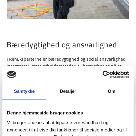
Bæredygtighed og ansvarlighed
I RenEksperterne er bæredygtighed og social ansvarlighed
integreret i vores arbejdsmetoder. Vi bestræber os på at
kombinere dansk håndværkstradition med brugen af
miljøvenlige materialer og at fremme energieffektive
løsninger. Vores ambition er at levere resultater, der ikke
Samtykke
Detaljer
Om
blot opfylder, men overgår de gældende standarder, til
gavn for både miljøet og vores kunder.
Vores engagement i bæredygtighed strækker sig også til de
Denne hjemmeside bruger cookies
arbejdsbetingelser, vi tilbyder vores medarbejdere. Vi
Vi bruger cookies til at tilpasse vores indhold og
sikrer, at de materialer og metoder, vi bruger, ikke kun er
annoncer, til at vise dig funktioner til sociale medier og til
skånsomme over for miljøet, men også fremmer et sikkert