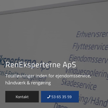
RenEksperterne ApS
Totalløsninger inden for ejendomsservice,
håndværk & rengøring
Kontakt
53 65 35 59