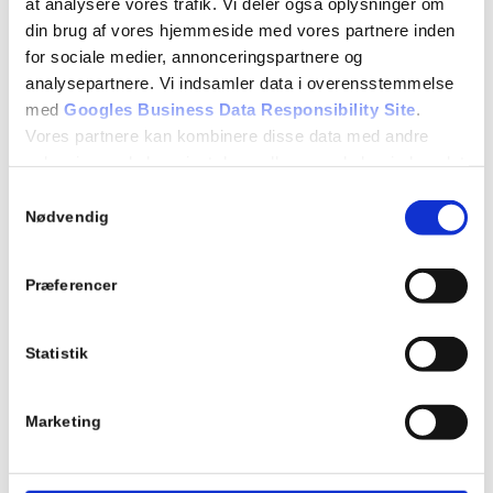
at analysere vores trafik. Vi deler også oplysninger om
og sundt arbejdsmiljø for vores team.
din brug af vores hjemmeside med vores partnere inden
for sociale medier, annonceringspartnere og
ESG tiltag
analysepartnere. Vi indsamler data i overensstemmelse
med
Googles Business Data Responsibility Site
.
Vores partnere kan kombinere disse data med andre
oplysninger, du har givet dem, eller som de har indsamlet
fra din brug af deres tjenester.
Samtykkevalg
Nødvendig
Se Cookie & Privatlivspolitik
her
Præferencer
Statistik
Marketing