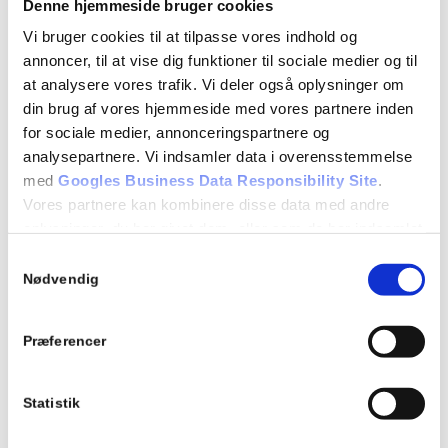
+
Denne hjemmeside bruger cookies
Medarbejdere
Vi bruger cookies til at tilpasse vores indhold og
annoncer, til at vise dig funktioner til sociale medier og til
at analysere vores trafik. Vi deler også oplysninger om
Fast samarbejde med
din brug af vores hjemmeside med vores partnere inden
+1500 danske
for sociale medier, annonceringspartnere og
analysepartnere. Vi indsamler data i overensstemmelse
virksomheder
med
Googles Business Data Responsibility Site
.
Vores partnere kan kombinere disse data med andre
oplysninger, du har givet dem, eller som de har indsamlet
fra din brug af deres tjenester.
Samtykkevalg
Nødvendig
Se Cookie & Privatlivspolitik
her
Præferencer
Ønsker du total ejendomsservice?
Statistik
Foruden glatførebekæmpelse, kan vi også løse alle andre