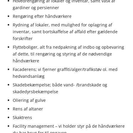
Hovedrengøring af lokaler og inventar, samt vask af
gardiner og persienner
Rengøring efter håndværkere
Rydning af lokaler, med mulighed for oplagring af
inventar, samt bortskaffelse af affald efter gældende
forskrifter
Flytteboliger, alt fra nedpakning af indbo og opbevaring
af dette, til rengøring og styring af de nødvendige
håndværkere
Facaderens; vi fjerner graffiti/alger/trafikstøv ol. med
hedvandsanlæg
Skadebekæmpelse; både vand- /brandskade og
skadedyrsbekæmpelse
Oliering af gulve
Rens af altaner
Skaktrens
Facility management – vi holder styr på de håndværkere
du har brug for til opgaven