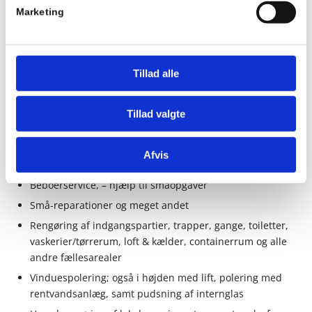
opgaver indenfor ejendomsservice. Nedenfor har vi samlet
Marketing
et udpluk af de mange ydelser du muligvis også kunne
have glæde af:
Fejning og fjernelse af ukrudt på fortovet og i gården
Tillad alle
Klipning og beskæring af hæk, buske og træer
Græsslåning
Tillad valgte
Vedligehold af bede
Spuling af gård, fortov, cykelskur og affaldsplads
Afvis
Skift af lyspærer i opgange, loft og kælder
Beboerservice, – hjælp til småopgaver
Små-reparationer og meget andet
Rengøring af indgangspartier, trapper, gange, toiletter,
vaskerier/tørrerum, loft & kælder, containerrum og alle
andre fællesarealer
Vinduespolering; også i højden med lift, polering med
rentvandsanlæg, samt pudsning af internglas