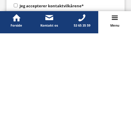
Jeg accepterer kontaktvilkårene*
Ved at kontakte os accepterer du, at dine oplysninger vil blive gemt i
vores backend og CRM-system.
Forside
Kontakt os
53 65 35 59
Menu
Læs mere i vores
persondatapolitik
.
Kontakt os
Læs mere
Cases
RenEksperterne
Møllelodden 1