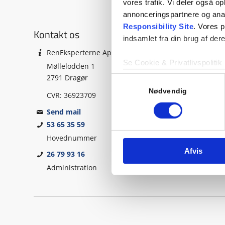
vores trafik. Vi deler også 
annonceringspartnere og ana
Responsibility Site
. Vores 
Kontakt os
indsamlet fra din brug af dere
RenEksperterne ApS
Se Cookie & Privatlivspolitik
Møllelodden 1
2791 Dragør
Samtykkevalg
Nødvendig
CVR: 36923709
Send mail
53 65 35 59
Hovednummer
Afvis
26 79 93 16
Administration