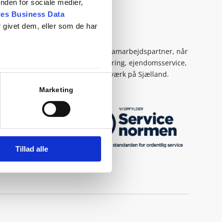
nden for sociale medier,
es Business Data
 givet dem, eller som de har
Om os
RenEksperterne er din faste samarbejdspartner, når
det kommer til erhvervsrengøring, ejendomsservice,
facility management og håndværk på Sjælland.
Marketing
Tillad alle