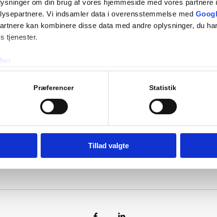
oplysninger om din brug af vores hjemmeside med vores partnere i
lysepartnere. Vi indsamler data i overensstemmelse med
Googl
partnere kan kombinere disse data med andre oplysninger, du har
Læs mere
s tjenester.
Cases
her
Referencer
Job & karriere
Præferencer
Statistik
Om os
FAQ
ESG
Tillad valgte