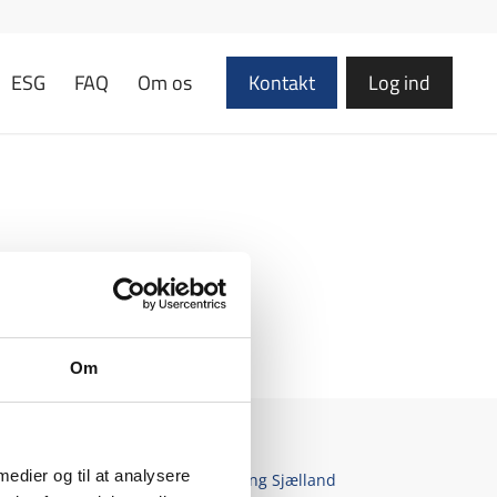
ESG
FAQ
Om os
Kontakt
Log ind
Om
 medier og til at analysere
gøring Rødovre
|
Erhvervsrengøring Sjælland