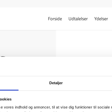
Forside
Udtalelser
Ydelser
s
Detaljer
ookies
se vores indhold og annoncer, til at vise dig funktioner til sociale
ngøring Hvidovre
|
Erhvervsrengøring Nordsjælland
|
Erhvervsren