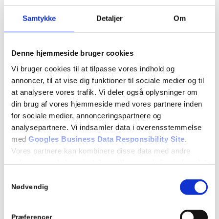
overblikket over den pågældende opgave.
Samtykke
Detaljer
Om
Denne hjemmeside bruger cookies
Vi bruger cookies til at tilpasse vores indhold og
annoncer, til at vise dig funktioner til sociale medier og til
at analysere vores trafik. Vi deler også oplysninger om
din brug af vores hjemmeside med vores partnere inden
for sociale medier, annonceringspartnere og
analysepartnere. Vi indsamler data i overensstemmelse
med
Googles Business Data Responsibility Site
.
Vores partnere kan kombinere disse data med andre
oplysninger, du har givet dem, eller som de har indsamlet
fra din brug af deres tjenester.
Samtykkevalg
Nødvendig
Se Cookie & Privatlivspolitik
her
70
+
Præferencer