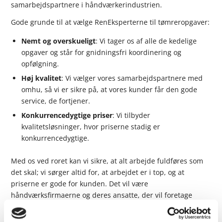
samarbejdspartnere i håndværkerindustrien.
Gode grunde til at vælge RenEksperterne til tømreropgaver:
Nemt og overskueligt
: Vi tager os af alle de kedelige
opgaver og står for gnidningsfri koordinering og
opfølgning.
Høj kvalitet
: Vi vælger vores samarbejdspartnere med
omhu, så vi er sikre på, at vores kunder får den gode
service, de fortjener.
Konkurrencedygtige priser
: Vi tilbyder
kvalitetsløsninger, hvor priserne stadig er
konkurrencedygtige.
Med os ved roret kan vi sikre, at alt arbejde fuldføres som
det skal; vi sørger altid for, at arbejdet er i top, og at
priserne er gode for kunden. Det vil være
håndværksfirmaerne og deres ansatte, der vil foretage
arbejdet på de enkelte løsninger, men vi klarer alt det
administrative arbejde og står for at koordinere og holde