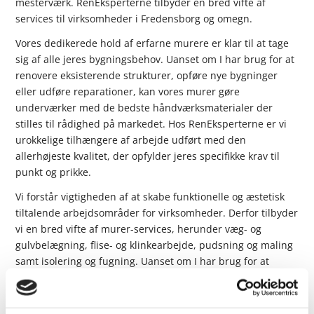
mesterværk. RenEksperterne tilbyder en bred vifte af
services til virksomheder i Fredensborg og omegn.
Vores dedikerede hold af erfarne murere er klar til at tage
sig af alle jeres bygningsbehov. Uanset om I har brug for at
renovere eksisterende strukturer, opføre nye bygninger
eller udføre reparationer, kan vores murer gøre
underværker med de bedste håndværksmaterialer der
stilles til rådighed på markedet. Hos RenEksperterne er vi
urokkelige tilhængere af arbejde udført med den
allerhøjeste kvalitet, der opfylder jeres specifikke krav til
punkt og prikke.
Vi forstår vigtigheden af at skabe funktionelle og æstetisk
tiltalende arbejdsområder for virksomheder. Derfor tilbyder
vi en bred vifte af murer-services, herunder væg- og
gulvbelægning, flise- og klinkearbejde, pudsning og maling
samt isolering og fugning. Uanset om I har brug for at
opgradere kontorer, butikker, restauranter eller industrielle
virksomheder, har vi ekspertisen til at håndtere enhver
opgave med yderst tilfredsstillende resultater.